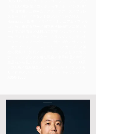
BOSTON／バック・トゥ・ザ・フューチャー／ア
ポロ13／水族館／ゴッホ／モネ／ボーイング787
／羽田空港／三谷幸喜／スターツアーズ／フォレ
スター／旅行／美女と野獣／オペラ座の怪人／
Hairspray／散歩／ドライブ／ミレニアム・ファル
コン号／東京タワー／国立科学博物館／温泉／ガ
ード下の居酒屋／休日の二度寝／バズライトイヤ
ーのアストロブラスター／スラムダンク／モンキ
ーターン／スノーボード／中洲の屋台／サンタモ
ニカのビーチ／トイストーリー３／カーズ３／神
社の夏祭り／沖縄／ニューヨーク／ふしぎの海の
ナディア／プラダを着た悪魔／中華料理／寿司／
皇居前から見た丸の内／アベンジャーズ／103系
／200系／槇原敬之／いきものがかり／ブラタモ
リ／神戸／ガーディアン・オブ・ギャラクシー／
A350-1000