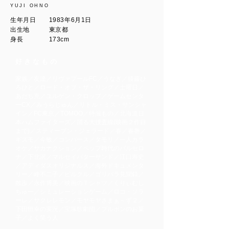
YUJI OHNO
生年月日 1983年6月1日
出生地 東京都
身長 173cm
好きなもの
家族／友達／リヴァプールFC／うなぎ／後藤ひ
ろひと／ロード・オブ・ザ・リング／土曜日／
あだち充／ユルゲン・クロップ／ゲームセンタ
ーCX／みうらじゅん／リトル・ミス・サンシャ
イン／FC東京／TOMOO／特撮もの／北海道日
本ハムファイターズ／踊る大捜査線(映画２作目
まで)／スティーブン・ジェラード／春／春巻／
ギズモ／今敏／コンバース／タモリ／一人カラ
オケ／サカナクション／ペップ時代のバルセロ
ナ／下北沢／マルセイバターサンド／江口寿史
／アディダスオリジナルス／海外ドキュメンタ
リー／峰不二子／ピルクル／ゴリパラ見聞録／
散歩／永作博美／映画のＴシャツ／くりぃむし
ちゅー／シミュレーションゲーム／ロコ・ソラ
ーレ／サクレレモン／モヤモヤさまぁ～ず２／
下田恒幸の実況／宝塚歌劇団／ブルボンのお菓
子／よく笑う人