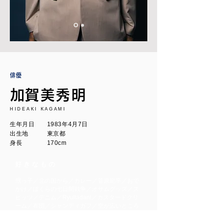
​俳優
​加賀美秀明
HIDEAKI KAGAMI
生年月日 1983年4月7日
出生地 東京都
身長 170cm
好きなもの
甥っ子／北の国から／カレー／菅原龍平／おで
かけ／ぼくらの七日間戦争／オサムグッズ／ス
ピッツ／デニム／RyuItadani／カスタードクリ
ーム／布団／シャンディガフ／空が広いところ
／中井貴一／リトル・ミス・サンシャイン／梨