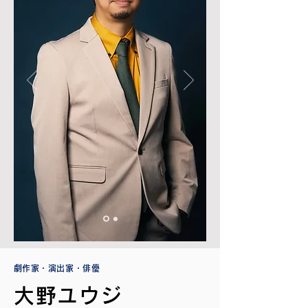
​劇作家・演出家・俳優
大野ユウジ