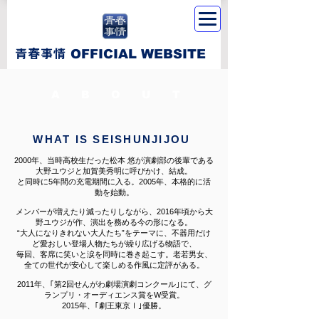
​青春事情
OFFICIAL WEBSITE
ABOUT
WHAT IS SEISHUNJIJOU
2000年、当時高校生だった松本 悠が演劇部の後輩である
大野ユウジと加賀美秀明に呼びかけ、結成。
と同時に5年間の充電期間に入る。2005年、本格的に活
動を始動。
メンバーが増えたり減ったりしながら、2016年頃から大
野ユウジが作、演出を務める今の形になる。
“大人になりきれない大人たち”をテーマに、不器用だけ
ど愛おしい登場人物たちが繰り広げる物語で、
毎回、客席に笑いと涙を同時に巻き起こす。老若男女、
全ての世代が安心して楽しめる作風に定評がある。
2011年、｢第2回せんがわ劇場演劇コンクール｣にて、グ
ランプリ・オーディエンス賞をW受賞。
2015年、｢劇王東京Ⅰ｣優勝。