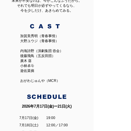
未来が不安なのは、今がこんなふうだから。
それでも明日が必ずやってくるなら、
今を少しだけ、あきらめてみる。
CAST
加賀美秀明（青春事情）
大野ユウジ（青春事情）
内海詩野（演劇集団 壺会）
後藤飛鳥（五反田団）
廣木 葵
小林卓斗
遊佐菜摘
おがわじゅんや（MCR）
SCHEDULE
2026年7月17日(金)ー21日(火)
7月17日(金) 19:00
7月18日(土) 12:00／17:00