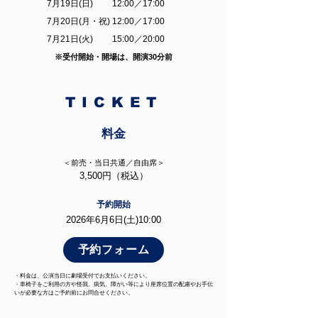
7月19日(日) 12:00／17:00
7月20日(月・祝) 12:00／17:00
7月21日(火) 15:00／20:00
※受付開始・開場は、開演30分前
TICKET
料金
＜前売・当日共通／自由席＞
3,500円（税込）
予約開始
2026年6月6日(土)10:00
予約フォーム
・料金は、公演当日に劇場受付でお支払いください。
・車椅子をご利用の方や怪我、病気、障がい等により座席位置の配慮やお手伝
いが必要な方はご予約前にお問合せください。