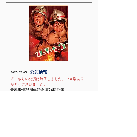
公演情報
2025.07.05
※​こちらの公演は終了しました。ご来場あり
がとうございました。
青春事情25周年記念 第24回公演​​
​『ひのないところに』
[作・演出] 大野ユウジ
​[日程] 2025年9月24日(水)ー 28日(日)
[会場] 下北沢 駅前劇場