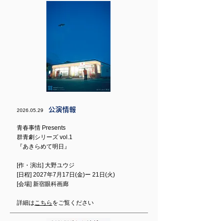
公演情報
2026.05.29
青春事情 Presents
群青劇シリーズ vol.1 ​​
​『あきらめて明日』
[作・演出] 大野ユウジ
​[日程] 2027年7月17日(金)ー 21日(火)
[会場] 新宿眼科画廊
詳細は
こちら
をご覧ください​​