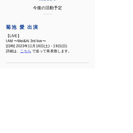
今後の活動予定
​菊池 愛 出演
【LIVE】
I AM 〜Mei&Ai 3rd live〜
[日時] 2023年11月18日(土)・19日(日)
詳細は、
こちら
で追って発表致します。
​太田旭紀 監督