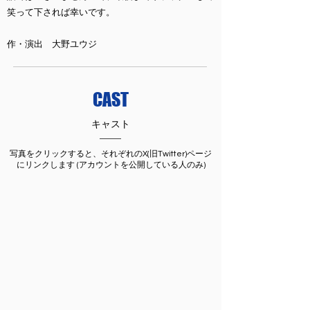
笑って下されば幸いです。
​作・演出 大野ユウジ
CAST
キャスト
写真をクリックすると、それぞれのX(旧Twitter)ページ
にリンクします (アカウントを公開している人のみ)
堀田
加
賀
美
秀
明
(青
春
事