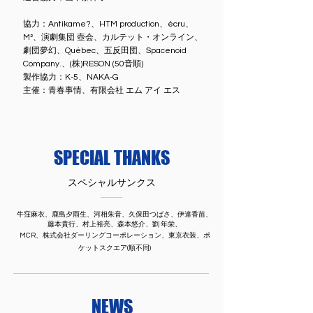
協力：Antikame?、HTM production、écru、
M²、演劇集団 壺会、カルテット・オンライン、
劇団夢幻、Québec、五反田団、Spacenoid
Company.、(株)RESON (50音順)
製作協力：K-5、NAKA-G
主催：青春事情、有限会社 エム アイ エス
SPECIAL THANKS
スペシャルサンクス
牛窪麻衣、鹿島夕雨生、河相朱音、久保田つばさ、伊達香苗、
藤本貴行、村上裕亮、森本悠介、劉 年栄、
MCR、株式会社ダーリングコーポレーション、東京衣装、ポ
ケットスクエア(順不同)
NEWS