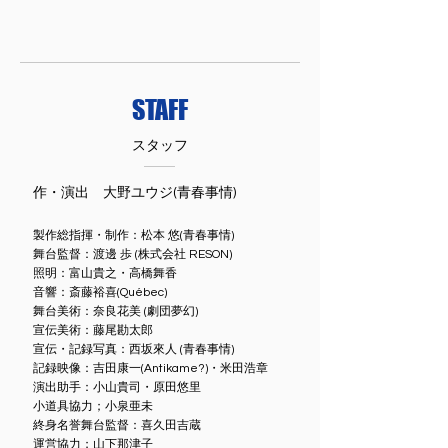
STAFF
スタッフ
作・演出 大野ユウジ(青春事情)
製作総指揮・制作：松本 悠(青春事情)
舞台監督：渡邊 歩 (株式会社 RESON)
照明：富山貴之・高橋舞香
音響：斎藤裕喜(Québec)
舞台美術：奈良花美 (劇団夢幻)
宣伝美術：藤尾勘太郎
宣伝・記録写真：西坂來人 (青春事情)
記録映像：吉田康一(Antikame?)・米田浩章
演出助手：小山貴司・原田悠里
小道具協力；小泉亜未
終身名誉舞台監督：喜久田吉蔵
運営協力；山下那津子