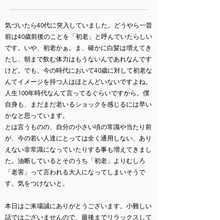
気づいたら40代に突入していました。どうやら一昔
前は40歳前後のことを「初老」と呼んでいたらしい
です。いや、初老かぁ。ま、確かに白髪は増えてき
たし、朝まで飲む体力はもうないんであれなんです
けど。でも、今の時代において40歳に対して初老な
んてイメージを持つ人はほとんどいないですよね。
人生100年時代なんて言ってるぐらいですから。僕
自身も、まだまだ老いるショックを感じるには早い
かなと思っています。
とは言うものの、自分の小さい頃の常識や当たり前
が、今の若い人達にとっては全く通用しない、あり
えない非常識になっていたりする事も増えてきまし
た。油断しているとそのうち「初老」よりむしろ
「老害」って言われる大人になってしまいそうで
す。気をつけないと。
本日はご来場誠にありがとうございます。小難しい
話ではございませんので、最後までリラックスして