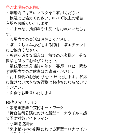
◎ご来場時のお願い
・劇場内では常にマスクをご着用ください。
・検温にご協力ください。(37.5℃以上の場合、
入場をお断りいたします)
・こまめな手指消毒や手洗いをお願いいたしま
す。
・会場内での会話はお控えください。
・咳、くしゃみなどをする際は、咳エチケット
にご協力ください。
・整列が必要な場合は、前後のお客様と十分な
間隔を保ってお並びください。
・最低限の水分補給を除き、客席・ロビー問わ
ず劇場内でのご飲食はご遠慮ください。
・お手荷物のお預かりを中止いたします。客席
に置けない大きなお荷物はお持ちにならないで
ください。
・面会はお断りいたします。
[参考ガイドライン]
・緊急事態舞台芸術ネットワーク
「舞台芸術公演における新型コロナウイルス感
染予防対策ガイドライン」
・小劇場協議会
「東京都内の小劇場における新型コロナウイル