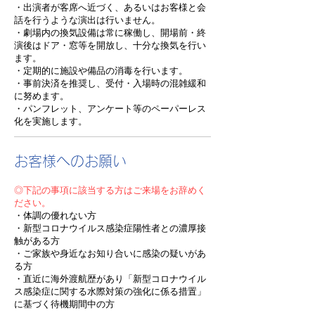
・出演者が客席へ近づく、あるいはお客様と会
話を行うような演出は行いません。
・劇場内の換気設備は常に稼働し、開場前・終
演後はドア・窓等を開放し、十分な換気を行い
ます。
・定期的に施設や備品の消毒を行います。
・事前決済を推奨し、受付・入場時の混雑緩和
に努めます。
・パンフレット、アンケート等のペーパーレス
化を実施します。
お客様へのお願い
◎下記の事項に該当する方はご来場をお辞めく
ださい。
・体調の優れない方
・新型コロナウイルス感染症陽性者との濃厚接
触がある方
・ご家族や身近なお知り合いに感染の疑いがあ
る方
・直近に海外渡航歴があり「新型コロナウイル
ス感染症に関する水際対策の強化に係る措置」
に基づく待機期間中の方